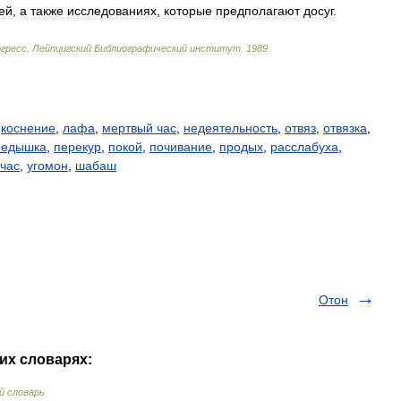
ей
,
а
также
исследованиях
,
которые
предполагают
досуг
.
гресс
.
Лейпцигский
Библиографический
институт
.
1989
.
,
коснение
,
лафа
,
мертвый час
,
недеятельность
,
отвяз
,
отвязка
,
редышка
,
перекур
,
покой
,
почивание
,
продых
,
расслабуха
,
 час
,
угомон
,
шабаш
Отон
их словарях:
й словарь