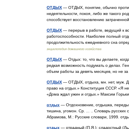
ОТДЫХ
— ОТДЫХ, понятие, обычно проти
недеятельности, покоя, либо же такого род
способствует восстановлению затраченн
ОТДЫХ
— перерыв в работе, ведущий к 
работоспособности. Наиболее полный отды
продолжительность ежедневного сна опре
энциклопедия домашнего хозяйства
ОТДЫХ
— Отдых: то, что вы делаете, когд
редкая возможность подумать о делах. Ге
объем работы за девять месяцев, но не 
ОТДЫХ
— ОТДЫХ, отдыха, мн. нет, муж. Д
право на отдых.» Конституция СССР. «Я н
«Дома ждал ужин и отдых.» Максим Горьк
отдых
— Отдохновение, отдышка, передышк
тишина, угомон. Ср. ... .. Словарь русски
Абрамова, М.: Русские словари, 1999. о
отдых
— отрадный (П.Я.); сладостный (Ль