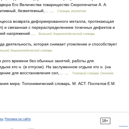
 двора Его Величества товарищество Скоропечатни А. А.
ых Активный, безмятежный,… …
Словарь эпитетов
оцесса возврата деформированного металла, протекающая
пл) и связанная с перераспределением точечных дефектов и
ацией напряжений …
Большой Энциклопедический словарь
да деятельность, которая снимает утомление и способствует
льшой Энциклопедический словарь
 рого времени без обычных занятий, работы для
дыхе кто н. (в отпуске). На заслуженном отдыхе кто н. (на
еждение для восстановления сил,… …
Толковый словарь Ожегова
ния мира: Топонимический словарь. М: АСТ. Поспелов Е.М.
ка
,
Реклама на сайте
18+