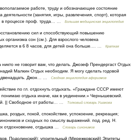
вополагаемое работе, труду и обозначающее состояние
а деятельности (занятия, игры, развлечения, спорт), которая
ой в процессе проф. труда… …
Большая медицинская энциклопедия
восстановлению сил и способствующий повышению
х организма сон (см.). Для взрослого человека
деляется в 6 8 часов, для детей она больше.… …
Краткая
а никто не говорит вам, что делать. Джозеф Прендергаст Отдых
ннадий Малкин Отдых необходим. Я могу сделать годовой
за двенадцать. Джон… …
Сводная энциклопедия афоризмов
ействие по гл. отдохнуть отдыхать. «Граждане СССР имеют
е понимаю отдыха иначе, как в уединении.» Чернышевский.
ий. || Свободное от работы… …
Толковый словарь Ушакова
а, роздых, покой, спокойствие, успокоение, рекреация;
х синонимов и сходных по смыслу выражений. под. ред. Н.
тдых отдохновение, отдышка …
Словарь синонимов
дов, Подолинский); упоительный (Мережковский) Эпитеты