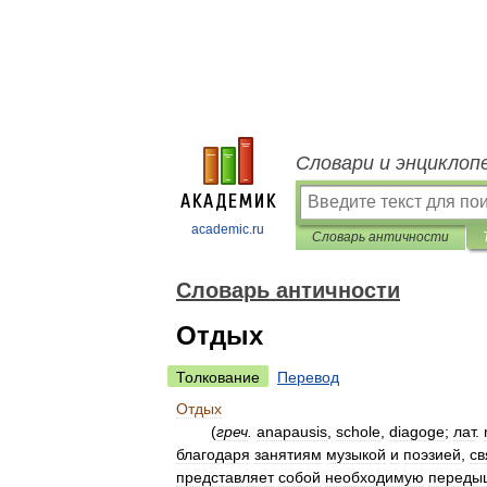
Словари и энциклоп
academic.ru
Словарь античности
Словарь античности
Отдых
Толкование
Перевод
Отдых
(
греч
.
anapausis
,
schole
,
diagoge
;
лат
.
благодаря
занятиям
музыкой
и
поэзией
,
св
представляет
собой
необходимую
переды