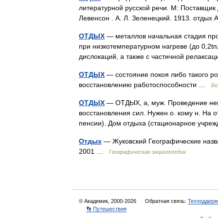
литературной русской речи. М: Поставщик
Левенсон . А. Л. Зеленецкий. 1913. отд
ОТДЫХ
— металлов начальная стадия пр
при низкотемпературном нагреве (до 0,2t
дислокаций, а также с частичной релакс
ОТДЫХ
— состояние покоя либо такого ро
восстановлению работоспособности …
Бо
ОТДЫХ
— ОТДЫХ, а, муж. Проведение нек
восстановления сил. Нужен о. кому н. На от
пенсии). Дом отдыха (стационарное учр
Отдых
— Жуковский Географические назва
2001 …
Географическая энциклопедия
© Академик, 2000-2026
Обратная связь:
Техподдерж
👣 Путешествия