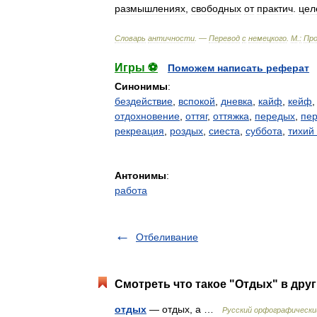
размышлениях
,
свободных
от
практич
.
цел
Словарь
античности
. —
Перевод
с
немецкого
.
М
.
:
Про
Игры ⚽
Поможем написать реферат
Синонимы
:
бездействие
,
вспокой
,
дневка
,
кайф
,
кейф
отдохновение
,
оттяг
,
оттяжка
,
передых
,
пе
рекреация
,
роздых
,
сиеста
,
суббота
,
тихий
Антонимы
:
работа
Отбеливание
Смотреть что такое "Отдых" в друг
отдых
— отдых, а …
Русский орфографически