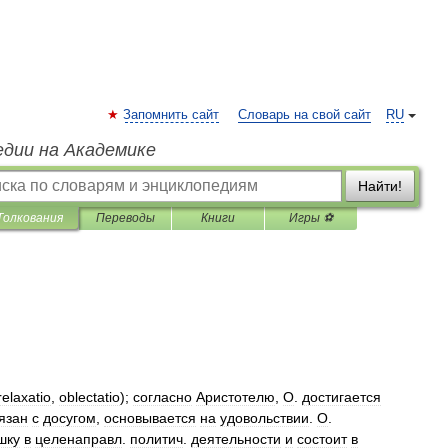
Запомнить сайт
Словарь на свой сайт
RU
едии на Академике
Найти!
Толкования
Переводы
Книги
Игры ⚽
relaxatio
,
oblectatio
);
согласно
Аристотелю
,
О
.
достигается
язан
с
досугом
,
основывается
на
удовольствии
.
О
.
шку
в
целенаправл
.
политич
.
деятельности
и
состоит
в